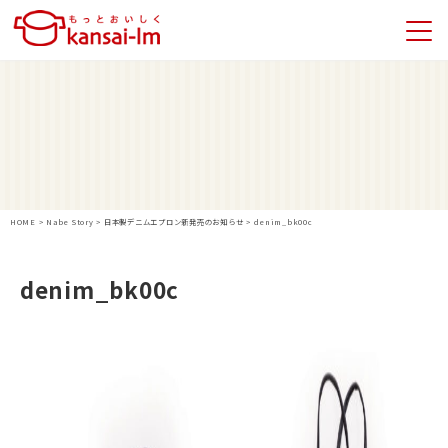
HOME
>
Nabe Story
>
日本製デニムエプロン新発売のお知らせ
>
denim_bk00c
denim_bk00c