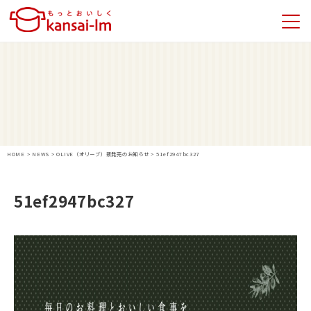
HOME
>
NEWS
>
OLIVE（オリーブ）新発売のお知らせ
>
51ef2947bc327
51ef2947bc327