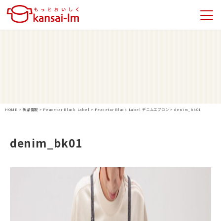
HOME
>
製品情報
>
Peacetar Black Label
>
Peacetar Black Label デニムエプロン
>
denim_bk01
denim_bk01