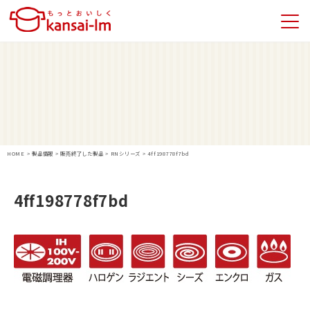
HOME
>
製品情報
>
販売終了した製品
>
RNシリーズ
>
4ff198778f7bd
4ff198778f7bd