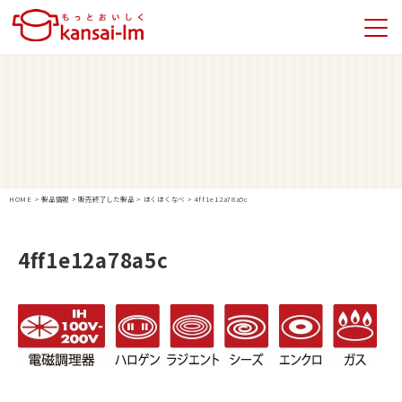
HOME
>
製品情報
>
販売終了した製品
>
ほくほくなべ
>
4ff1e12a78a5c
4ff1e12a78a5c