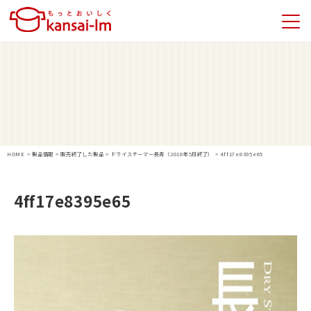
HOME
>
製品情報
>
販売終了した製品
>
ドライスチーマー長寿（2018年5月終了）
>
4ff17e8395e65
4ff17e8395e65