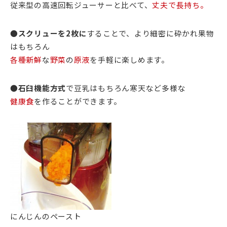
従来型の高速回転ジューサーと比べて、
丈夫で長持ち。
●
スクリューを2枚に
することで、より細密に砕かれ果物
はもちろん
各種新鮮
な
野菜
の
原液
を手軽に楽しめます。
●
石臼機能方式
で豆乳はもちろん寒天など多様な
健康食
を作ることができます。
にんじんのペースト