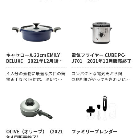
キャセロール22cm EMILY
電気フライヤー CUBE PC-
DELUXE 2021年12月販売
J701 2021年12月販売終了
終了
４人分の煮物に最適な広口の鋳
コンパクトな電気天ぷら鍋
物両手なべ IH対応、湯切り
CUBE 誰がやってもきれいに揚
口、高品質なフッ素樹脂加工な
がる! がキャッチフレーズの
ど充実の基本機能です。 外面は
電気フライヤーCUBE。 ２０年
耐久性が良く、きれいな発色の
以上のロングセラーで５回のフ
セラミック塗装です。 熱伝導率
ルモデルチェンジを経て好評を
が高く、保温性の良いアルミ鋳
頂いています。累計販売数量は
物製で無水料理も可能…
何と100万台を大…
OLIVE（オリーブ）（2021
ファミリーブレンダー
年4月販売終了）