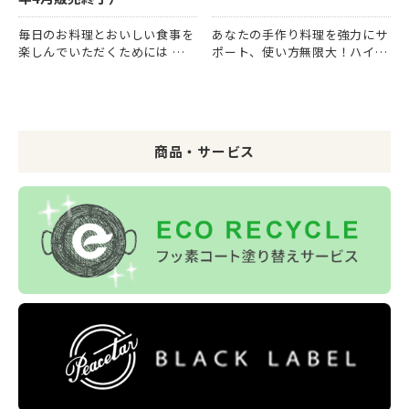
毎日のお料理とおいしい食事を
あなたの手作り料理を強力にサ
楽しんでいただくためには 料
ポート、使い方無限大！ハイパ
理道具は、気軽に使えなければ
ワーな逸品！ つぶす・混ぜ
ならない。 はじめまして
る・泡立てる・きざむの一台で
『Olive（オリーブ）』 毎日つ
4役 毎日の料理に幅が広がる使
かう料理道具だから、簡単で気
いやすいコンパクトな一台で
楽に使っていただきたい。 そ
す。 ■つぶす・まぜる・泡立て
商品・サービス
んな想いから生まれた…
る・きざむの1台4役 こ…