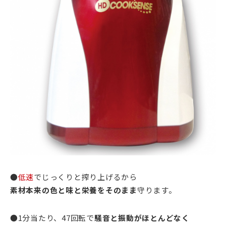
●
低速
でじっくりと搾り上げるから
素材本来の色と味と栄養をそのまま
守ります。
●1分当たり、47回転で
騒音と振動がほとんどなく